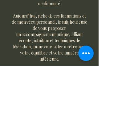
médiumnité.
Aujourd’hui, riche de ces formations et
de mon vécu personnel, je suis heureuse
de vous proposer
un accompagnement unique, alliant
écoute, intuition et techniques de
libération, pour vous aider à retrouver
votre équilibre et votre lumière
intérieure.
Contact
Je me tiens à votre disposition pour toutes informations
supplémentaires.
carthoblaz.amanda@gmail.com
| Tel:
079 476 37 84